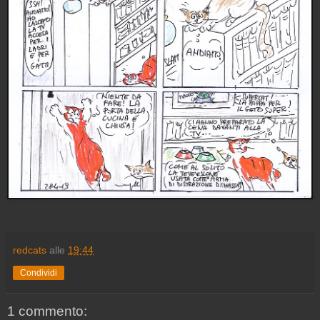
redcats
alle
19:44
Condividi
1 commento: