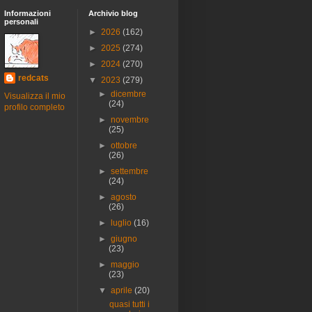
Informazioni
Archivio blog
personali
►
2026
(162)
►
2025
(274)
►
2024
(270)
redcats
▼
2023
(279)
►
dicembre
Visualizza il mio
(24)
profilo completo
►
novembre
(25)
►
ottobre
(26)
►
settembre
(24)
►
agosto
(26)
►
luglio
(16)
►
giugno
(23)
►
maggio
(23)
▼
aprile
(20)
quasi tutti i