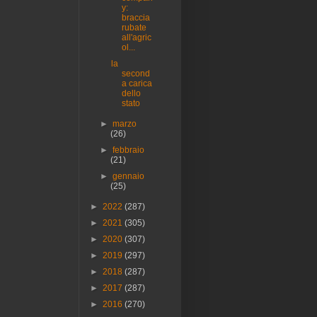
y:
braccia
rubate
all'agric
ol...
la
second
a carica
dello
stato
►
marzo
(26)
►
febbraio
(21)
►
gennaio
(25)
►
2022
(287)
►
2021
(305)
►
2020
(307)
►
2019
(297)
►
2018
(287)
►
2017
(287)
►
2016
(270)