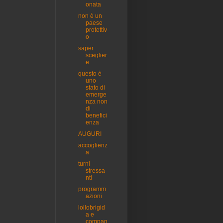
onata
non è un
paese
protettiv
o
saper
sceglier
e
questo è
uno
stato di
emerge
nza non
di
benefici
enza
AUGURI
accoglienz
a
turni
stressa
nti
programm
azioni
lollobrigid
a e
compan