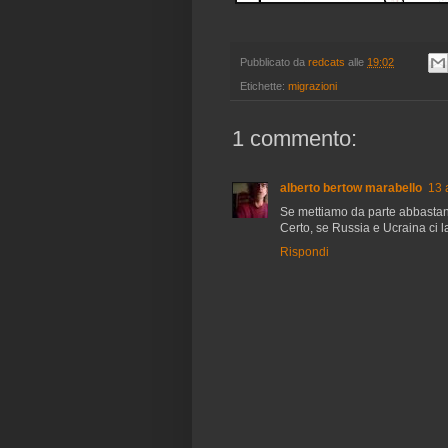
Pubblicato da
redcats
alle
19:02
Etichette:
migrazioni
1 commento:
alberto bertow marabello
13 
Se mettiamo da parte abbastanz
Certo, se Russia e Ucraina ci 
Rispondi