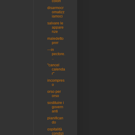
colori
disarmocr
omatizz
iamoci
salvare le
appare
nze
maledetto
pnrr
---in
pectore.
..
"cancel
calenda
r"
incompres
o
orso per
orso
sostituire i
govern
anti
pianifican
do
ospitalità
condizi