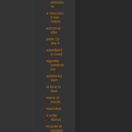
disturba
re
a ciascuno
il suo
ristoro
esrcizi di
stile
dalle 18
alle 5
aspettand
o covid
vignetta
celebrat
iva
autolockd
own
di fase in
fase
meno di
niente
marzobre
a volte
ritorna
incontri di
pioggia