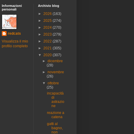
Informazioni
Archivio blog
personali
►
2026
(163)
►
2025
(274)
►
2024
(270)
redcats
►
2023
(279)
Visualizza il mio
►
2022
(287)
profilo completo
►
2021
(305)
▼
2020
(307)
►
dicembre
(28)
►
novembre
(26)
▼
ottobre
(25)
incapacità
di
astrazio
ne
reazione a
catena
gatti al
bagno,
non