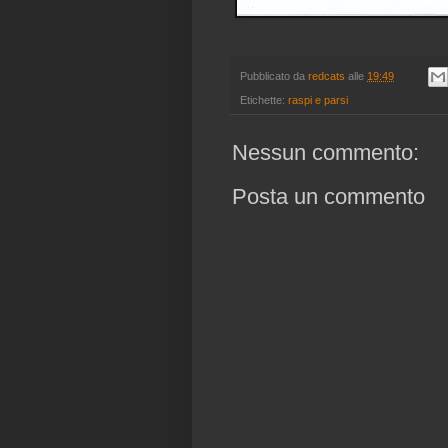
Pubblicato da
redcats
alle
19:49
Etichette:
raspi e parsi
Nessun commento:
Posta un commento