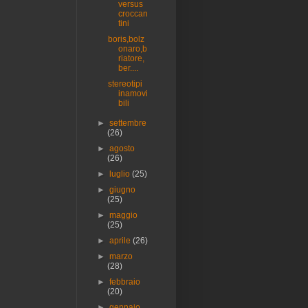
versus
croccan
tini
boris,bolz
onaro,b
riatore,
ber....
stereotipi
inamovi
bili
►
settembre
(26)
►
agosto
(26)
►
luglio
(25)
►
giugno
(25)
►
maggio
(25)
►
aprile
(26)
►
marzo
(28)
►
febbraio
(20)
►
gennaio