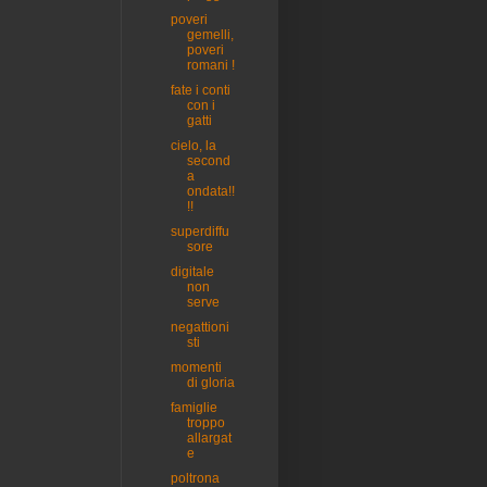
poveri
gemelli,
poveri
romani !
fate i conti
con i
gatti
cielo, la
second
a
ondata!!
!!
superdiffu
sore
digitale
non
serve
negattioni
sti
momenti
di gloria
famiglie
troppo
allargat
e
poltrona