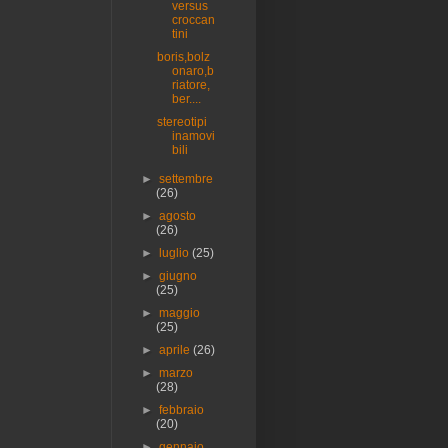
versus
croccan
tini
boris,bolz
onaro,b
riatore,
ber....
stereotipi
inamovi
bili
►
settembre
(26)
►
agosto
(26)
►
luglio
(25)
►
giugno
(25)
►
maggio
(25)
►
aprile
(26)
►
marzo
(28)
►
febbraio
(20)
►
gennaio