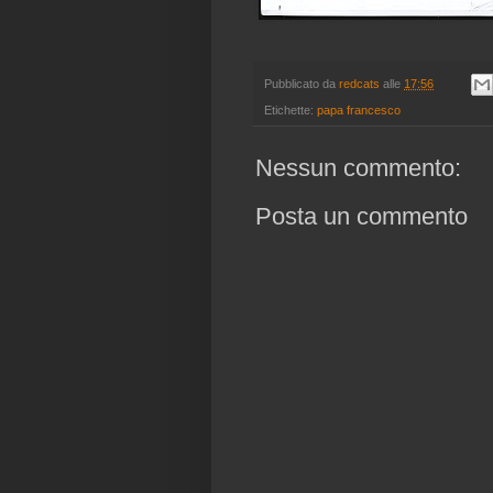
Pubblicato da
redcats
alle
17:56
Etichette:
papa francesco
Nessun commento:
Posta un commento