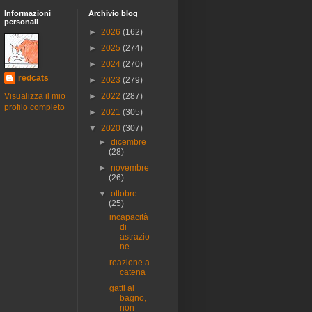
Informazioni
Archivio blog
personali
►
2026
(162)
►
2025
(274)
►
2024
(270)
redcats
►
2023
(279)
Visualizza il mio
►
2022
(287)
profilo completo
►
2021
(305)
▼
2020
(307)
►
dicembre
(28)
►
novembre
(26)
▼
ottobre
(25)
incapacità
di
astrazio
ne
reazione a
catena
gatti al
bagno,
non