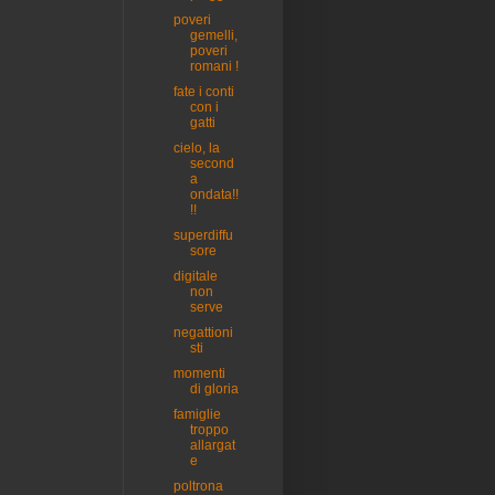
poveri
gemelli,
poveri
romani !
fate i conti
con i
gatti
cielo, la
second
a
ondata!!
!!
superdiffu
sore
digitale
non
serve
negattioni
sti
momenti
di gloria
famiglie
troppo
allargat
e
poltrona