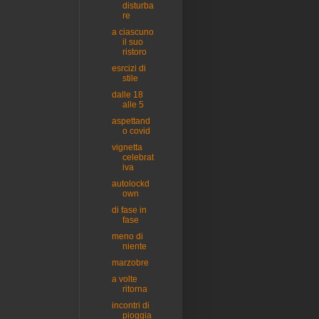
disturba
re
a ciascuno
il suo
ristoro
esrcizi di
stile
dalle 18
alle 5
aspettand
o covid
vignetta
celebrat
iva
autolockd
own
di fase in
fase
meno di
niente
marzobre
a volte
ritorna
incontri di
pioggia